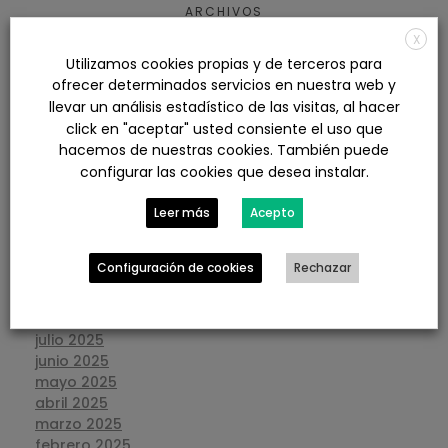
ARCHIVOS
X
Utilizamos cookies propias y de terceros para
agosto 2026
ofrecer determinados servicios en nuestra web y
julio 2026
llevar un análisis estadístico de las visitas, al hacer
junio 2026
click en "aceptar" usted consiente el uso que
mayo 2026
hacemos de nuestras cookies. También puede
abril 2026
configurar las cookies que desea instalar.
marzo 2026
febrero 2026
Leer más
Acepto
enero 2026
diciembre 2025
noviembre 2025
Configuración de cookies
Rechazar
octubre 2025
septiembre 2025
agosto 2025
julio 2025
junio 2025
mayo 2025
abril 2025
marzo 2025
febrero 2025