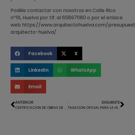
Podéis contactar con nosotros en Calle Rico
nº16, Huelva por tlf. al 658971180 o por el enlace
web
https://www.arquitectohuelva.com/presupues
arquitecto-huelva/
Facebook
X
LinkedIn
WhatsApp
Email
ANTERIOR
SIGUIENTE
CERTIFICACION DE OBRAS DE UNA VIVIENDA EN CONSTRUCCIÓN EN LA MONACILLA
TASACION OFICIAL PARA LA HIPOTECA DE UNA FINCA RUSTICA EN VALVERDE DEL CAMINO