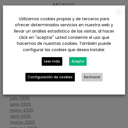
ARCHIVOS
X
Utilizamos cookies propias y de terceros para
agosto 2026
ofrecer determinados servicios en nuestra web y
julio 2026
llevar un análisis estadístico de las visitas, al hacer
junio 2026
click en "aceptar" usted consiente el uso que
mayo 2026
hacemos de nuestras cookies. También puede
abril 2026
configurar las cookies que desea instalar.
marzo 2026
febrero 2026
Leer más
Acepto
enero 2026
diciembre 2025
noviembre 2025
Configuración de cookies
Rechazar
octubre 2025
septiembre 2025
agosto 2025
julio 2025
junio 2025
mayo 2025
abril 2025
marzo 2025