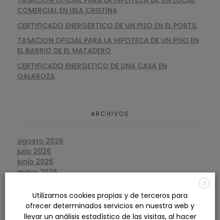
COMERCIAL EN ISLA CRISTINA
CERTIFICADO ENERGERTICO DE UN PISO EN EL PORTIL
TASACION OFICIAL PARA LA HIPOTECA DE UN PISO EN
EL BARRIO DE EL MATADERO
CERTIFICADO ENERGETICO DE UNA CASA EN
GALAROZA
ARCHIVOS
agosto 2026
julio 2026
junio 2026
mayo 2026
abril 2026
X
marzo 2026
Utilizamos cookies propias y de terceros para
febrero 2026
ofrecer determinados servicios en nuestra web y
enero 2026
llevar un análisis estadístico de las visitas, al hacer