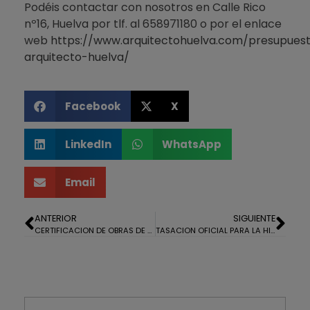
Podéis contactar con nosotros en Calle Rico
nº16, Huelva por tlf. al 658971180 o por el enlace
web
https://www.arquitectohuelva.com/presupues
arquitecto-huelva/
Facebook
X
LinkedIn
WhatsApp
Email
ANTERIOR
SIGUIENTE
CERTIFICACION DE OBRAS DE DOS VIVIENDAS EN CONSTRUCCIÓN EN LA MONACILLA
TASACION OFICIAL PARA LA HIPOTECA DE UNA CASA EN AYAMONTE