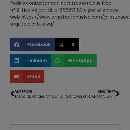
Podéis contactar con nosotros en Calle Rico
nº16, Huelva por tlf. al 658971180 o por el enlace
web
https://www.arquitectohuelva.com/presupues
arquitecto-huelva/
Facebook
X
LinkedIn
WhatsApp
Email
ANTERIOR
SIGUIENTE
TASACION OFICIAL PARA LA HIPOTECA DE UN PISO EN LA AV. DE SAN ANTONIO, HUELVA
TASACION OFICIAL PARA LA HIPOTECA DE UNA CASA EN THARSIS