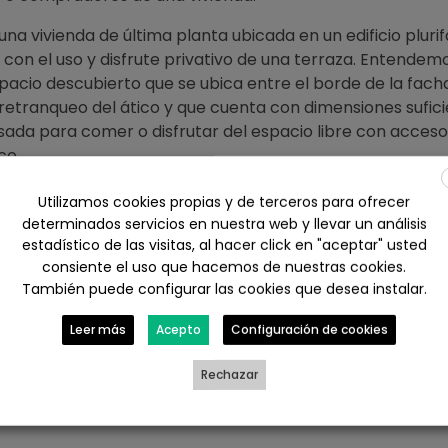
una vivienda de última planta ubicada en un edificio plurifa
 con el uso y disfrute privativo de una terraza. Entendem
acio descubierto que se ubica entre el borde de la fach
el retranqueo del ático y que cuenta con dimensiones sufic
sada para comer o disfrutar del espacio libre con acceso
co.
esta terraza, corresponde a un ático que visitamos hace
Utilizamos cookies propias y de terceros para ofrecer
sación hipotecaria.
determinados servicios en nuestra web y llevar un análisis
estadístico de las visitas, al hacer click en "aceptar" usted
consiente el uso que hacemos de nuestras cookies.
También puede configurar las cookies que desea instalar.
ebook
X
LinkedIn
WhatsApp
Leer más
Acepto
Configuración de cookies
il
Rechazar
CERTIFICADO ENERGETICO DE UN LOCAL COMERCIAL EN ARACENA, EN C/ TENERIAS
TIPOLOGIA DE VIVIENDAS: ¿QUE 