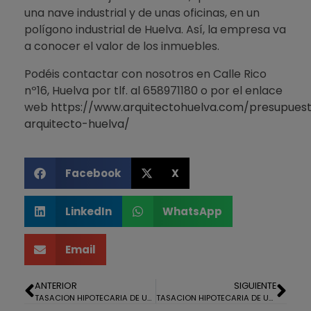
una nave industrial y de unas oficinas, en un
polígono industrial de Huelva. Así, la empresa va
a conocer el valor de los inmuebles.
Podéis contactar con nosotros en Calle Rico
nº16, Huelva por tlf. al 658971180 o por el enlace
web
https://www.arquitectohuelva.com/presupues
arquitecto-huelva/
Facebook
X
LinkedIn
WhatsApp
Email
ANTERIOR
SIGUIENTE
TASACION HIPOTECARIA DE UN PISO EN ISLA CRISTINA, HUELVA.
TASACION HIPOTECARIA DE UN CHALET EN MATALASCAÑAS, HUELVA.