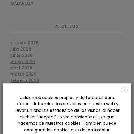
GALAROZA
ARCHIVOS
agosto 2026
julio 2026
junio 2026
mayo 2026
abril 2026
marzo 2026
febrero 2026
enero 2026
X
diciembre 2025
Utilizamos cookies propias y de terceros para
noviembre 2025
ofrecer determinados servicios en nuestra web y
octubre 2025
llevar un análisis estadístico de las visitas, al hacer
septiembre 2025
click en "aceptar" usted consiente el uso que
agosto 2025
hacemos de nuestras cookies. También puede
julio 2025
configurar las cookies que desea instalar.
junio 2025