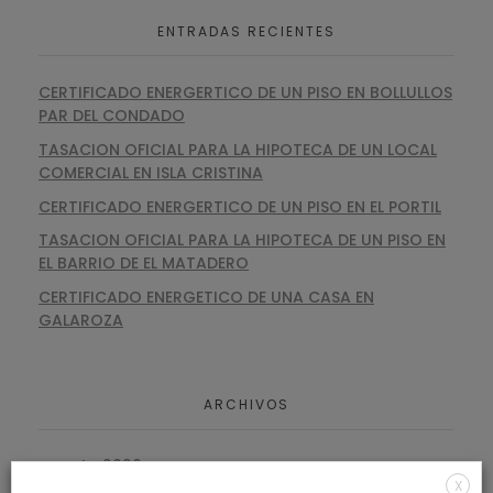
ENTRADAS RECIENTES
CERTIFICADO ENERGERTICO DE UN PISO EN BOLLULLOS
PAR DEL CONDADO
TASACION OFICIAL PARA LA HIPOTECA DE UN LOCAL
COMERCIAL EN ISLA CRISTINA
CERTIFICADO ENERGERTICO DE UN PISO EN EL PORTIL
TASACION OFICIAL PARA LA HIPOTECA DE UN PISO EN
EL BARRIO DE EL MATADERO
CERTIFICADO ENERGETICO DE UNA CASA EN
GALAROZA
ARCHIVOS
agosto 2026
X
julio 2026