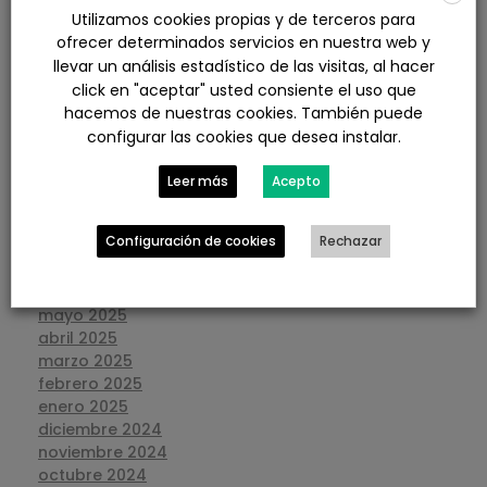
junio 2026
Utilizamos cookies propias y de terceros para
mayo 2026
ofrecer determinados servicios en nuestra web y
abril 2026
llevar un análisis estadístico de las visitas, al hacer
marzo 2026
click en "aceptar" usted consiente el uso que
febrero 2026
hacemos de nuestras cookies. También puede
enero 2026
configurar las cookies que desea instalar.
diciembre 2025
noviembre 2025
Leer más
Acepto
octubre 2025
septiembre 2025
Configuración de cookies
Rechazar
agosto 2025
julio 2025
junio 2025
mayo 2025
abril 2025
marzo 2025
febrero 2025
enero 2025
diciembre 2024
noviembre 2024
octubre 2024