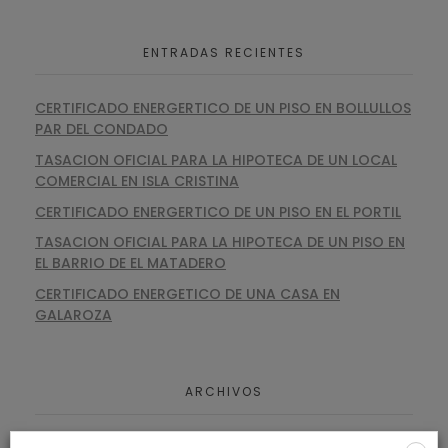
ENTRADAS RECIENTES
CERTIFICADO ENERGERTICO DE UN PISO EN BOLLULLOS
PAR DEL CONDADO
TASACION OFICIAL PARA LA HIPOTECA DE UN LOCAL
COMERCIAL EN ISLA CRISTINA
CERTIFICADO ENERGERTICO DE UN PISO EN EL PORTIL
TASACION OFICIAL PARA LA HIPOTECA DE UN PISO EN
EL BARRIO DE EL MATADERO
CERTIFICADO ENERGETICO DE UNA CASA EN
GALAROZA
ARCHIVOS
agosto 2026