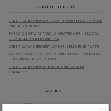
ENTRADAS RECIENTES
CERTIFICADO ENERGERTICO DE UN PISO EN BOLLULLOS
PAR DEL CONDADO
TASACION OFICIAL PARA LA HIPOTECA DE UN LOCAL
COMERCIAL EN ISLA CRISTINA
CERTIFICADO ENERGERTICO DE UN PISO EN EL PORTIL
TASACION OFICIAL PARA LA HIPOTECA DE UN PISO EN
EL BARRIO DE EL MATADERO
CERTIFICADO ENERGETICO DE UNA CASA EN
GALAROZA
ARCHIVOS
agosto 2026
X
julio 2026