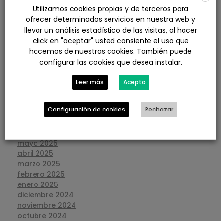
junio 2026
Utilizamos cookies propias y de terceros para
mayo 2026
ofrecer determinados servicios en nuestra web y
abril 2026
llevar un análisis estadístico de las visitas, al hacer
marzo 2026
click en "aceptar" usted consiente el uso que
febrero 2026
hacemos de nuestras cookies. También puede
enero 2026
configurar las cookies que desea instalar.
diciembre 2025
noviembre 2025
Leer más
Acepto
octubre 2025
septiembre 2025
Configuración de cookies
Rechazar
agosto 2025
julio 2025
junio 2025
mayo 2025
abril 2025
marzo 2025
febrero 2025
enero 2025
diciembre 2024
noviembre 2024
octubre 2024