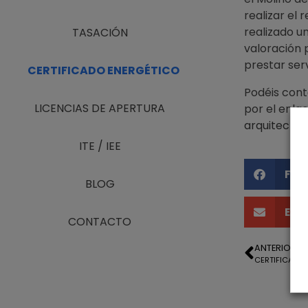
realizar el 
realizado u
TASACIÓN
valoración 
prestar ser
CERTIFICADO ENERGÉTICO
Podéis conta
LICENCIAS DE APERTURA
por el enl
arquitecto-
ITE / IEE
Fac
BLOG
Ema
CONTACTO
ANTERIOR