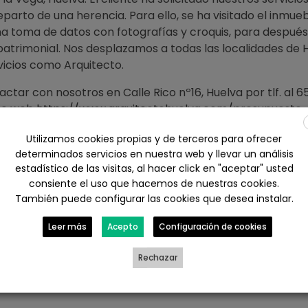
reparto de una herencia. Para ello, se ha visitado el inmueb
na toma de datos con fotografías y croquis, para después 
patrimonial. Nos desplazamos a todas las localidades de 
vicios como Arquitecto.
ctar con nosotros en Calle Rico nº16, Huelva por tlf. al 6
ace web
https://www.arquitectohuelva.com/presupuesto-
huelva/
Utilizamos cookies propias y de terceros para ofrecer
determinados servicios en nuestra web y llevar un análisis
estadístico de las visitas, al hacer click en "aceptar" usted
ebook
X
LinkedIn
WhatsApp
consiente el uso que hacemos de nuestras cookies.
También puede configurar las cookies que desea instalar.
il
Leer más
Acepto
Configuración de cookies
Rechazar
CERTIFICACION DE OBRAS DE UNA VIVIENDA EN CONSTRUCCIÓN EN BOLLULLOS PAR DEL CONDADO