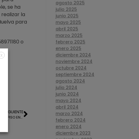
agosto 2025
le, se ha
julio 2025
realizar la
junio 2025
Huelva para
mayo 2025
abril 2025
marzo 2025
58971180 o
febrero 2025
enero 2025
diciembre 2024
X
noviembre 2024
octubre 2024
septiembre 2024
agosto 2024
julio 2024
junio 2024
mayo 2024
abril 2024
SIGUIENTE
marzo 2024
TASACION OFICIAL PARA LA HIPOTECA DE UN PISO EN LA AV. DE SAN ANTONIO, HUELVA
febrero 2024
enero 2024
diciembre 2023