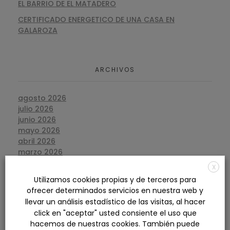
EL BARRIO DE EL MATADERO
CERTIFICADO ENERGETICO DE UNA CASA EN
GALAROZA
ARCHIVOS
agosto 2026
julio 2026
junio 2026
mayo 2026
abril 2026
marzo 2026
febrero 2026
X
enero 2026
Utilizamos cookies propias y de terceros para
diciembre 2025
ofrecer determinados servicios en nuestra web y
noviembre 2025
llevar un análisis estadístico de las visitas, al hacer
octubre 2025
click en "aceptar" usted consiente el uso que
septiembre 2025
hacemos de nuestras cookies. También puede
agosto 2025