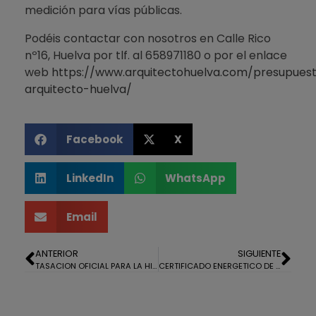
medición para vías públicas.
Podéis contactar con nosotros en Calle Rico
nº16, Huelva por tlf. al 658971180 o por el enlace
web
https://www.arquitectohuelva.com/presupues
arquitecto-huelva/
Facebook
X
LinkedIn
WhatsApp
Email
ANTERIOR
SIGUIENTE
TASACION OFICIAL PARA LA HIPOTECA DE UN PISO EN EL PORTIL
CERTIFICADO ENERGETICO DE UN EDIFICIO DE OFICINAS EN ESCACENA DEL CAMPO