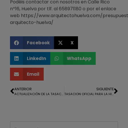
Podéis contactar con nosotros en Calle Rico
nº16, Huelva por tlf. al 658971180 o por el enlace
web
https://www.arquitectohuelva.com/presupues
arquitecto-huelva/
Facebook
X
LinkedIn
WhatsApp
Email
ANTERIOR
SIGUIENTE
ACTUALIZACIÓN DE LA TASACION HIPOTECARIA PARA LA HERMANDAD DE LA SAGRADA LANZADA
TASACION OFICIAL PARA LA HIPOTECA DE UNA CASA EN AYAMONTE