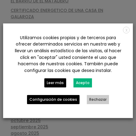
EL BARRIO DE EL MATADERO
CERTIFICADO ENERGETICO DE UNA CASA EN
GALAROZA
X
Utilizamos cookies propias y de terceros para
ARCHIVOS
ofrecer determinados servicios en nuestra web y
llevar un análisis estadístico de las visitas, al hacer
agosto 2026
click en "aceptar" usted consiente el uso que
julio 2026
hacemos de nuestras cookies. También puede
junio 2026
configurar las cookies que desea instalar.
mayo 2026
abril 2026
Leer más
Acepto
marzo 2026
febrero 2026
Configuración de cookies
Rechazar
enero 2026
diciembre 2025
noviembre 2025
octubre 2025
septiembre 2025
agosto 2025