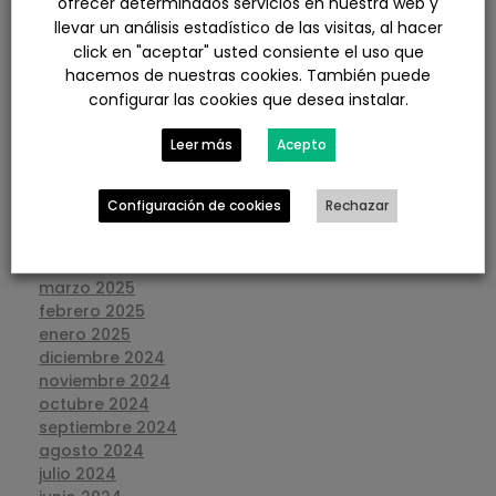
ofrecer determinados servicios en nuestra web y
marzo 2026
llevar un análisis estadístico de las visitas, al hacer
febrero 2026
click en "aceptar" usted consiente el uso que
enero 2026
hacemos de nuestras cookies. También puede
diciembre 2025
configurar las cookies que desea instalar.
noviembre 2025
octubre 2025
Leer más
Acepto
septiembre 2025
agosto 2025
julio 2025
Configuración de cookies
Rechazar
junio 2025
mayo 2025
abril 2025
marzo 2025
febrero 2025
enero 2025
diciembre 2024
noviembre 2024
octubre 2024
septiembre 2024
agosto 2024
julio 2024