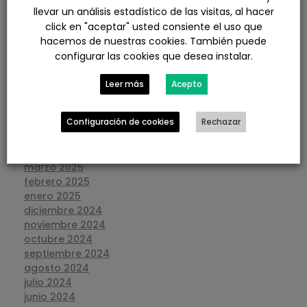
febrero 2026
llevar un análisis estadístico de las visitas, al hacer
enero 2026
click en "aceptar" usted consiente el uso que
diciembre 2025
hacemos de nuestras cookies. También puede
noviembre 2025
configurar las cookies que desea instalar.
octubre 2025
septiembre 2025
Leer más
Acepto
agosto 2025
julio 2025
Configuración de cookies
Rechazar
junio 2025
mayo 2025
abril 2025
marzo 2025
febrero 2025
enero 2025
diciembre 2024
noviembre 2024
octubre 2024
septiembre 2024
agosto 2024
julio 2024
junio 2024