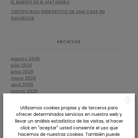
EL BARRIO DE EL MATADERO
CERTIFICADO ENERGETICO DE UNA CASA EN
GALAROZA
ARCHIVOS
agosto 2026
julio 2026
junio 2026
mayo 2026
abril 2026
marzo 2026
febrero 2026
X
enero 2026
Utilizamos cookies propias y de terceros para
diciembre 2025
ofrecer determinados servicios en nuestra web y
noviembre 2025
llevar un análisis estadístico de las visitas, al hacer
octubre 2025
click en "aceptar" usted consiente el uso que
septiembre 2025
hacemos de nuestras cookies. También puede
agosto 2025