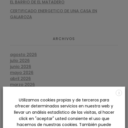
EL BARRIO DE EL MATADERO
CERTIFICADO ENERGETICO DE UNA CASA EN
GALAROZA
ARCHIVOS
agosto 2026
julio 2026
junio 2026
mayo 2026
abril 2026
marzo 2026
febrero 2026
X
enero 2026
Utilizamos cookies propias y de terceros para
diciembre 2025
ofrecer determinados servicios en nuestra web y
noviembre 2025
llevar un análisis estadístico de las visitas, al hacer
octubre 2025
click en "aceptar" usted consiente el uso que
septiembre 2025
hacemos de nuestras cookies. También puede
agosto 2025