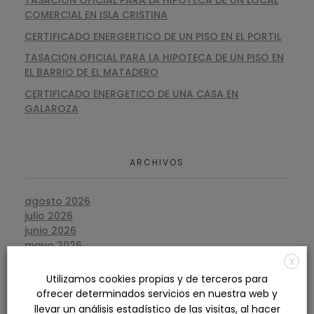
COMERCIAL EN ISLA CRISTINA
CERTIFICADO ENERGERTICO DE UN PISO EN EL PORTIL
TASACION OFICIAL PARA LA HIPOTECA DE UN PISO EN
EL BARRIO DE EL MATADERO
CERTIFICADO ENERGETICO DE UNA CASA EN
GALAROZA
ARCHIVOS
agosto 2026
julio 2026
junio 2026
mayo 2026
abril 2026
X
marzo 2026
Utilizamos cookies propias y de terceros para
febrero 2026
ofrecer determinados servicios en nuestra web y
enero 2026
llevar un análisis estadístico de las visitas, al hacer