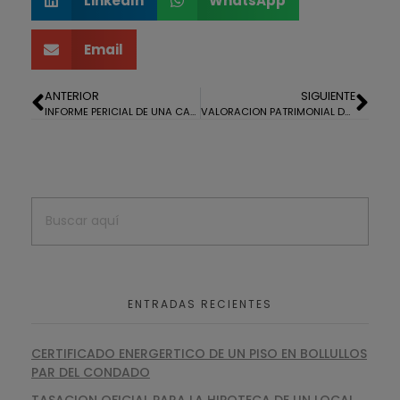
LinkedIn
WhatsApp
Email
ANTERIOR
SIGUIENTE
INFORME PERICIAL DE UNA CASA EN AV ADORATRICES HUELVA
VALORACION PATRIMONIAL DE 7 FINCAS RUSTICAS EN OJEN, MALAGA.
ENTRADAS RECIENTES
CERTIFICADO ENERGERTICO DE UN PISO EN BOLLULLOS
PAR DEL CONDADO
TASACION OFICIAL PARA LA HIPOTECA DE UN LOCAL