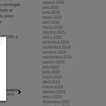
agosto 2025
 y conseguir
julio 2025
itado el
junio 2025
is, para
mayo 2025
s
abril 2025
marzo 2025
febrero 2025
58971180 o
enero 2025
diciembre 2024
X
noviembre 2024
octubre 2024
septiembre 2024
agosto 2024
julio 2024
junio 2024
mayo 2024
abril 2024
marzo 2024
SIGUIENTE
febrero 2024
TASACION OFICIAL PARA LA HIPOTECA DE UN LOCAL COMERCIAL EN LEPE
enero 2024
diciembre 2023