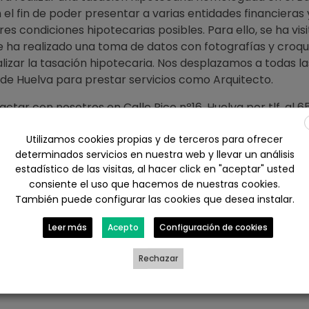
 el fin de poder presentar a varias entidades financieras
res condiciones hipotecarias posibles. Para ello, se ha vis
e ha realizado una toma de datos con fotografías y croqu
lizar la tasación hipotecaria. Nos desplazamos a todas la
 de Huelva para prestar servicios como Arquitecto.
ctar con nosotros en Calle Rico nº16, Huelva por tlf. al 6
ace web
https://www.arquitectohuelva.com/presupuesto-
huelva/
Utilizamos cookies propias y de terceros para ofrecer
determinados servicios en nuestra web y llevar un análisis
estadístico de las visitas, al hacer click en "aceptar" usted
consiente el uso que hacemos de nuestras cookies.
ebook
X
LinkedIn
WhatsApp
También puede configurar las cookies que desea instalar.
il
Leer más
Acepto
Configuración de cookies
Rechazar
OCAL COMERCIAL EN HUELVA