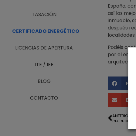
España, con
así las mejo
TASACIÓN
inmueble, s
después rea
CERTIFICADO ENERGÉTICO
localidades
Podéis conta
LICENCIAS DE APERTURA
por el enl
arquitecto-
ITE / IEE
BLOG
Fac
CONTACTO
Ema
ANTERIOR
CEE DE UN L