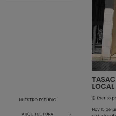
Arquitecto Huelva
Estudio de Arquitectura en Huelva
TASACI
LOCAL
Escrito p
NUESTRO ESTUDIO
Hoy 15 de j
ARQUITECTURA
de un local 